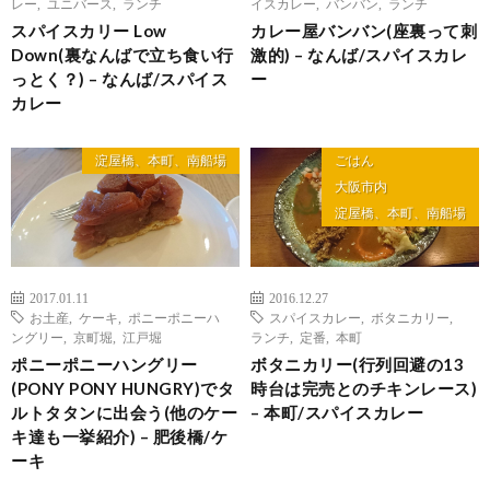
レー
,
ユニバース
,
ランチ
イスカレー
,
バンバン
,
ランチ
スパイスカリー Low
カレー屋バンバン(座裏って刺
Down(裏なんばで立ち食い行
激的) – なんば/スパイスカレ
っとく？) – なんば/スパイス
ー
カレー
淀屋橋、本町、南船場
ごはん
大阪市内
淀屋橋、本町、南船場
2017.01.11
2016.12.27
お土産
,
ケーキ
,
ポニーポニーハ
スパイスカレー
,
ボタニカリー
,
ングリー
,
京町堀
,
江戸堀
ランチ
,
定番
,
本町
ポニーポニーハングリー
ボタニカリー(行列回避の13
(PONY PONY HUNGRY)でタ
時台は完売とのチキンレース)
ルトタタンに出会う(他のケー
– 本町/スパイスカレー
キ達も一挙紹介) – 肥後橋/ケ
ーキ