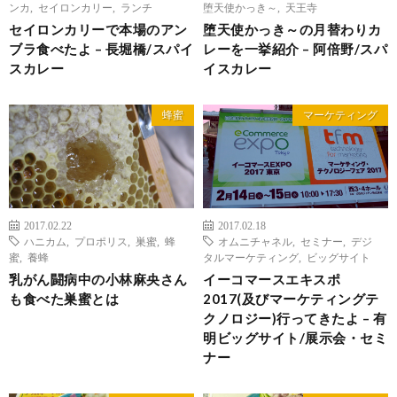
ンカ
,
セイロンカリー
,
ランチ
堕天使かっき～
,
天王寺
セイロンカリーで本場のアン
堕天使かっき～の月替わりカ
ブラ食べたよ – 長堀橋/スパイ
レーを一挙紹介 – 阿倍野/スパ
スカレー
イスカレー
蜂蜜
マーケティング
2017.02.22
2017.02.18
ハニカム
,
プロポリス
,
巣蜜
,
蜂
オムニチャネル
,
セミナー
,
デジ
蜜
,
養蜂
タルマーケティング
,
ビッグサイト
乳がん闘病中の小林麻央さん
イーコマースエキスポ
も食べた巣蜜とは
2017(及びマーケティングテ
クノロジー)行ってきたよ – 有
明ビッグサイト/展示会・セミ
ナー