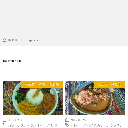
captured
HOME
captured
淀屋橋、本町、南船場
天王寺、阿倍野
2017.02.28
2017.02.25
カレー
,
スパイスカレー
,
スリラ
カレー
,
スパイスカレー
,
ランチ
,