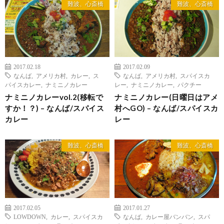
難波、心斎橋
難波、心斎橋
2017.02.18
2017.02.09
なんば
,
アメリカ村
,
カレー
,
ス
なんば
,
アメリカ村
,
スパイスカ
パイスカレー
,
ナミニノカレー
レー
,
ナミニノカレー
,
パクチー
ナミニノカレーvol.2(移転で
ナミニノカレー(日曜日はアメ
すか！？) – なんば/スパイス
村へGO) – なんば/スパイスカ
カレー
レー
難波、心斎橋
難波、心斎橋
2017.02.05
2017.01.27
LOWDOWN
,
カレー
,
スパイスカ
なんば
,
カレー屋バンバン
,
スパ